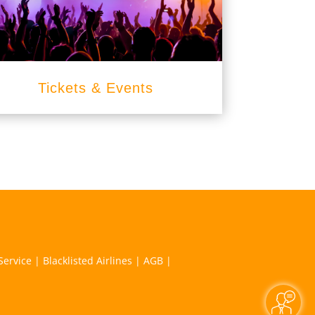
Tickets & Events
Service
|
Blacklisted Airlines
|
AGB
|