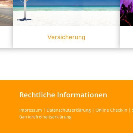
Versicherung
Rechtliche Informationen
Impressum
|
Datenschutzerklärung
|
Online Check-In
|
Barrierefreiheitserklärung