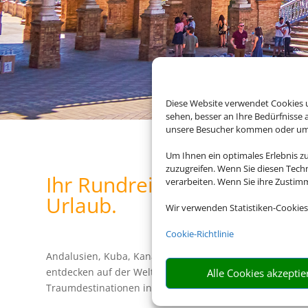
Diese Website verwendet Cookies u
sehen, besser an Ihre Bedürfnisse
unsere Besucher kommen oder um u
Um Ihnen ein optimales Erlebnis z
zuzugreifen. Wenn Sie diesen Tech
Ihr Rundreisenexperte für 
verarbeiten. Wenn Sie ihre Zusti
Urlaub.
Wir verwenden Statistiken-Cookies
Cookie-Richtlinie
Andalusien, Kuba, Kanada, die USA oder doch lieber Asien
entdecken auf der Welt und mit unseren Rundreiseangeb
Alle Cookies akzeptie
Traumdestinationen in ihrer vollen Vielfalt.