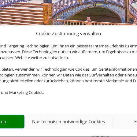
Cookie-Zustimmung verwalten
nd Targeting Technologien, um Ihnen ein besseres Internet-Erlebnis zu erm
 anzupassen. Diese Technologien nutzen wir außerdem, um Ergebnisse zu m
nsere Website weiter zu entwickeln.
u bieten, verwenden wir Technologien wie Cookies, um Geräteinformationen
nologien zustimmmen, können wir Daten wie das Surfverhalten oder eindeut
den perfekten
Z
mmung nicht erteilen oder zurückziehen, können bestimmte Merkmale und Fu
 und Marketing Cookies.
Riesige Auswahl
? Es gibt so viel zu
Wählen Sie aus einer
ote erleben Sie Ihre
ren
Nur technisch notwendige Cookies
E
Vielzahl an
Rundreiseangeboten
weltweit