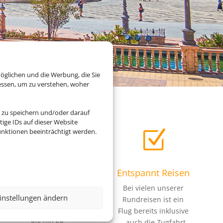
öglichen und die Werbung, die Sie
essen, um zu verstehen, woher
 zu speichern und/oder darauf
ige IDs auf dieser Website
Z
Z
nktionen beeinträchtigt werden.
Genau mein
Entspannt Reisen
Ding
Bei vielen unserer
Von Abenteuerreisen
instellungen ändern
Rundreisen ist ein
über Familienreisen
Flug bereits inklusive
bis hin zu
– auch die Zugfahrt